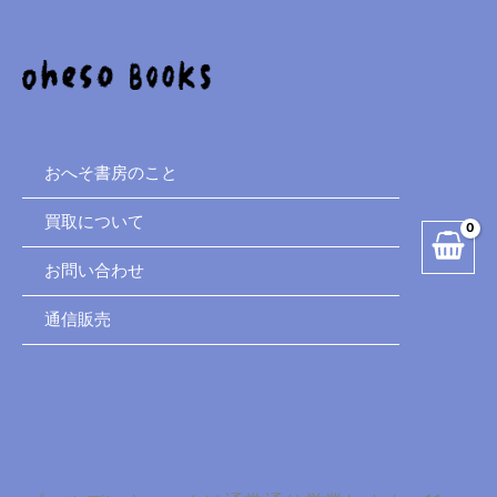
内
容
を
ス
キ
ッ
プ
おへそ書房のこと
買取について
お問い合わせ
通信販売