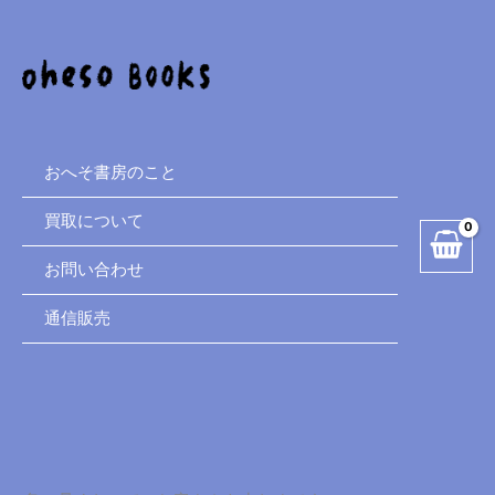
内
容
を
ス
キ
ッ
プ
おへそ書房のこと
買取について
お問い合わせ
通信販売