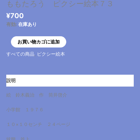
ももたろう ピクシー絵本７３
¥
700
有効:
在庫あり
も
お買い物カゴに追加
も
すべての商品
,
ピクシー絵本
た
ろ
う
ピ
説明
ク
シ
絵 鈴木義治 作 筒井啓介
ー
絵
小学館 １９７６
本
７
１０×１０センチ ２４ページ
３
個
状態 並上