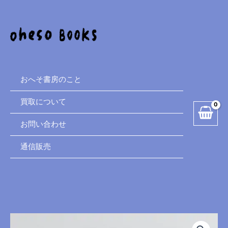
も
内
た
容
ろ
を
う
ス
ピ
キ
ク
ッ
シ
プ
おへそ書房のこと
ー
絵
買取について
本
お問い合わせ
７
３
通信販売
個