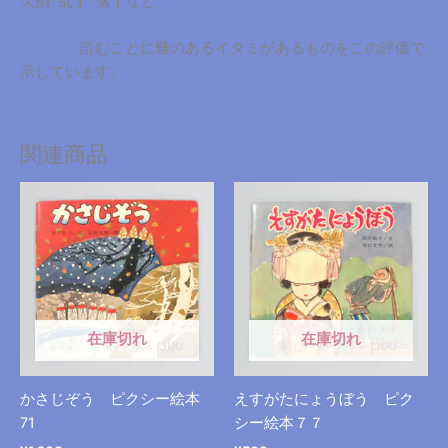
欠損･乱丁･落丁など
読むことに難のあるイタミがあるものをこの評価で
示しています。
関連商品
在庫切れ
在庫切れ
かさじぞう ピクシー絵本
えすがたにょうぼう ピク
71
シー絵本７７