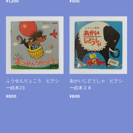
¥
1,200
¥
500
ふうせんりょこう ピクシ
あかいじどうしゃ ピクシ
ー絵本23
ー絵本２８
¥
800
¥
800