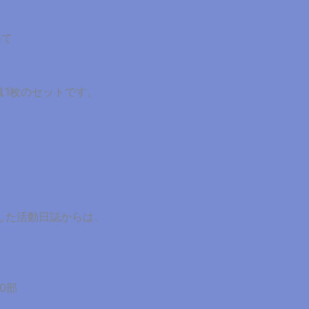
経て
真1枚のセットです。
した活動日誌からは、
0部