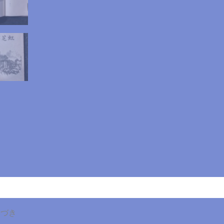
芝
寮」
個
基づき