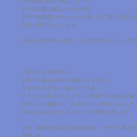
学生自身の設計と施工によって
谷川岳の麓に建設された山岳寮。
日本で最初期に作られた山小屋として2度の改築を
現在も利用されています。
当時の成蹊大学 山岳部 による文集2冊+スナップ写
「虹芝ー山仲間の本ー」・・・
剣岳での夏山合宿中に遭難し命を落とした
２名の学生を悼んで編まれた文集。
亡くなった本人たちによる、虹芝寮での生活を記録
学生らしい鷹揚さと、みずみずしい内省がもたらす
爽やかな孤独とでも言えそうな雰囲気が漂います。
発行：成蹊大学山岳部 踏高会有志 1971年・限定15
状態：並