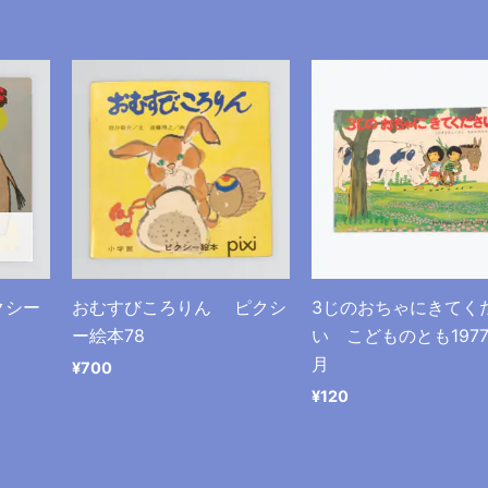
クシー
おむすびころりん ピクシ
3じのおちゃにきてく
ー絵本78
い こどものとも197
月
¥
700
¥
120