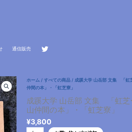
せ
通信販売
ホーム
/
すべての商品
/ 成蹊大学 山岳部 文集 「虹
仲間の本」・「虹芝寮」
成蹊大学 山岳部 文集 「虹芝
山仲間の本」・「虹芝寮」
¥
3,800
成