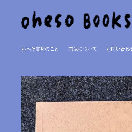
内
容
を
ス
キ
ッ
おへそ書房のこと
買取について
お問い合わ
プ