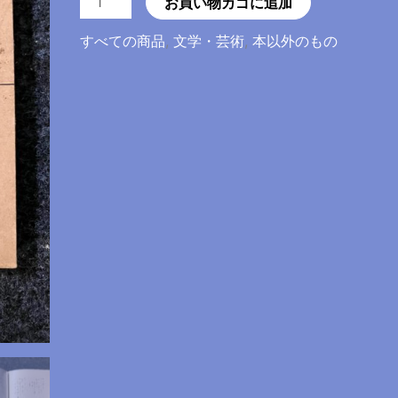
お買い物カゴに追加
蹊
すべての商品
,
文学・芸術
,
本以外のもの
大
学
山
岳
部
文
集
「虹
芝
ー
山
仲
間
の
本」・
「虹