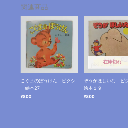
関連商品
在庫切れ
こぐまのぼうけん ピクシ
ぞうがほしいな ピ
ー絵本27
絵本１９
¥
800
¥
800