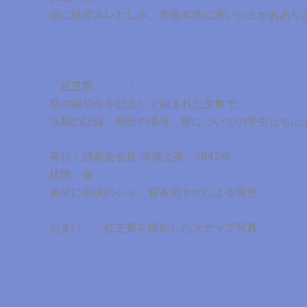
函に経年スレとしみ、布装本体に薄いシミがああり
「虹芝寮」・・・
寮の築10年を記念して編まれた文集で、
活動の記録、周囲の環境、寮についての学生たちに
発行：踏高会会長 南條文英 1942年
状態：並
表紙に点状のシミ、背表紙ヤケによる退色
おまけ・・虹芝寮を撮影したスナップ写真