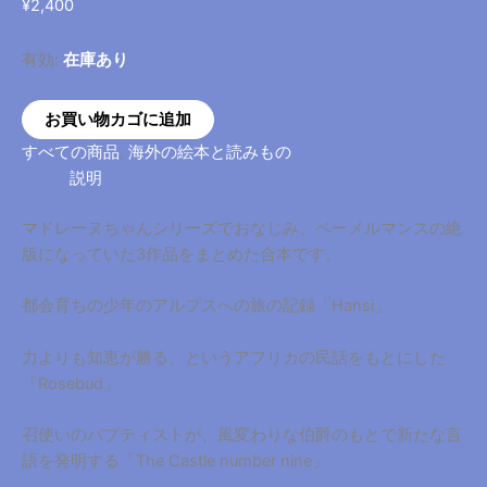
ホーム
/
すべての商品
/ Ludwig Bemelmans FAVORITE
STORIES Hansi・Rosrbud・The Castle Number Nine
Ludwig Bemelmans FAVORITE
STORIES Hansi・Rosrbud・The
Castle Number Nine
¥
2,400
有効:
在庫あり
Ludwig
お買い物カゴに追加
Bemelmans
すべての商品
,
海外の絵本と読みもの
FAVORITE
説明
STORIES
Hansi・
マドレーヌちゃんシリーズでおなじみ、ベーメルマンスの絶
Rosrbud・
版になっていた3作品をまとめた合本です。
The
Castle
都会育ちの少年のアルプスへの旅の記録「Hansi」
Number