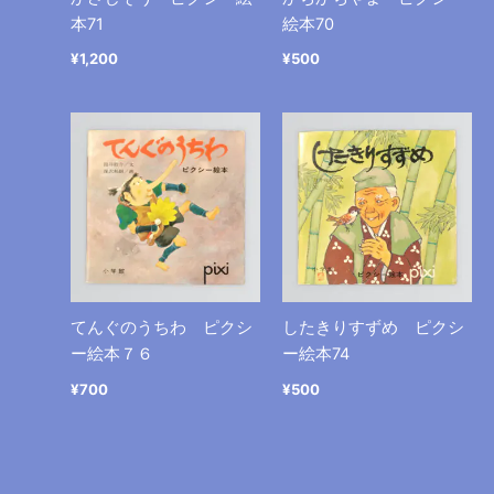
在庫切れ
かさじぞう ピクシー絵
かちかちやま ピクシー
本71
絵本70
¥
1,200
¥
500