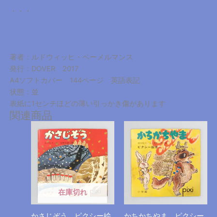
Nine
力よりも知恵が勝る、というアフリカの民話をもとにした
個
「Rosebud」
召使いのバプティストが、風変わりな伯爵のもとで新たな言
語を発明する「The Castle number nine」
・・・
著者：ルドウィッヒ・ベーメルマンス
発行：DOVER 2017
A4ソフトカバー 144ページ 英語表記
状態：並
表紙に1センチほどの薄い引っかき傷があります
関連商品