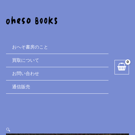
Bemelmans
内
FAVORITE
容
STORIES
を
Hansi・
ス
Rosrbud・
キ
The
ッ
Castle
プ
おへそ書房のこと
Number
Nine
買取について
個
お問い合わせ
通信販売
🔍