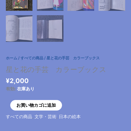
ホーム
/
すべての商品
/ 星と花の手芸 カラーブックス
星と花の手芸 カラーブックス
¥
2,000
有効:
在庫あり
星
お買い物カゴに追加
と
すべての商品
,
文学・芸術
,
日本の絵本
花
の