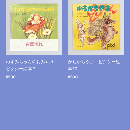
在庫切れ
ねずみちゃんのおみやげ
かちかちやま ピクシー絵
ピクシー絵本７
本70
¥
500
¥
500