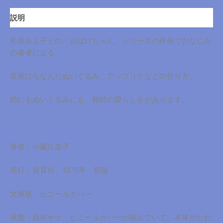
手
芸
説明
カ
ラ
松谷みよ子との「おばけちゃん」シリーズの作画でおなじみ
ー
の著者による
ブ
ッ
星座にちなんだぬいぐるみ、アップリケなどの作り方。
ク
ス
絵にもぬいぐるみにも、独特の愛らしさがあります。
個
著者：小薗江圭子
発行：保育社 1975年 初版
文庫版 ビニールカバー
状態：経年ヤケ、ビニールカバーが縮んでいて、本体がたわ