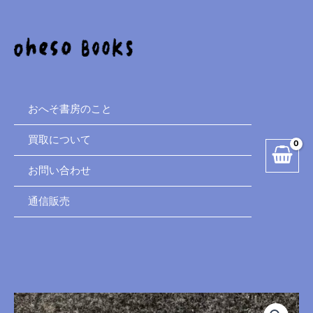
と
内
花
容
の
を
手
ス
芸
キ
カ
ッ
ラ
プ
おへそ書房のこと
ー
ブ
買取について
ッ
お問い合わせ
ク
ス
通信販売
個