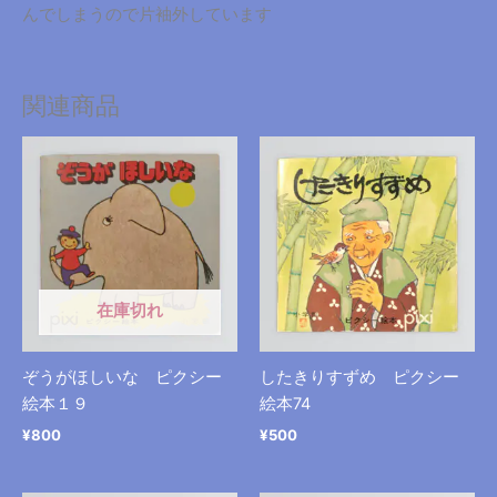
んでしまうので片袖外しています
関連商品
在庫切れ
ぞうがほしいな ピクシー
したきりすずめ ピクシー
絵本１９
絵本74
¥
800
¥
500