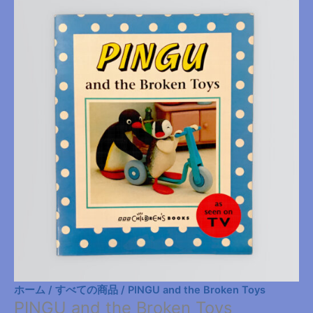
ホーム
/
すべての商品
/ PINGU and the Broken Toys
PINGU and the Broken Toys