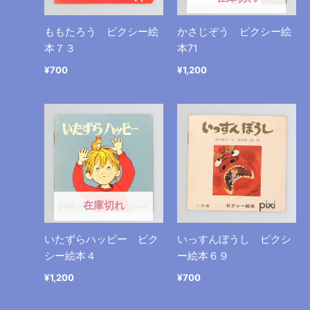
ももたろう ピクシー絵
かさじぞう ピクシー絵
本７３
本71
¥
700
¥
1,200
在庫切れ
いたずらハッピー ピク
いっすんぼうし ピクシ
シー絵本４
ー絵本６９
¥
1,200
¥
700