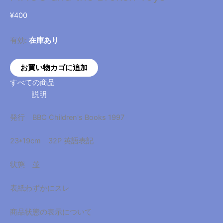
¥
400
有効:
在庫あり
PINGU
お買い物カゴに追加
and
すべての商品
the
説明
Broken
Toys
発行 BBC Children's Books 1997
個
23*19cm 32P 英語表記
状態 並
表紙わずかにスレ
商品状態の表示について