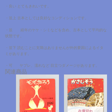
・良い とてもきれいです。
・並上 古本としては良好なコンディションです。
・並 経年のヤケ・シミなどを含め、古本として平均的な
状態です。
・並下 読むことに支障はありませんが外的要因によるイタ
ミがあります。
・可 ヤブレ、濡れなど 目立つダメージがあります。
関連商品
在庫切れ