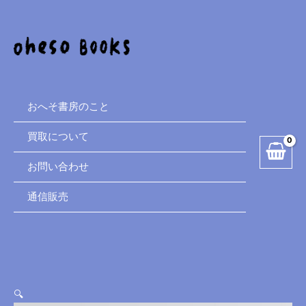
and
内
the
容
Broken
を
Toys
ス
個
キ
ッ
プ
おへそ書房のこと
買取について
お問い合わせ
通信販売
🔍